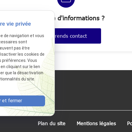
Demande d'informations ?
re vie privée
Je prends contact
ce de navigation et vous
cessaires sont
peuvent pas être
ésactiver les cookies de
s préférences. Vous
 cliquant sur le lien
ter que la désactivation
ionnalités du site.
 et fermer
Plan du site
Mentions légales
Po