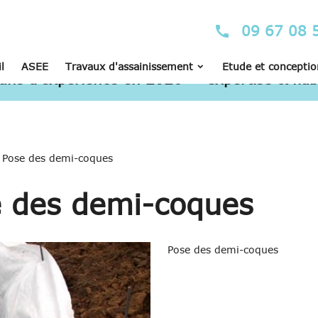
09 67 08 
call
l
ASEE
Travaux d'assainissement
Etude et conceptio
ans d’expérience en 2026 — expertise & fiabi
 Pose des demi-coques
e des demi-coques
Pose des demi-coques