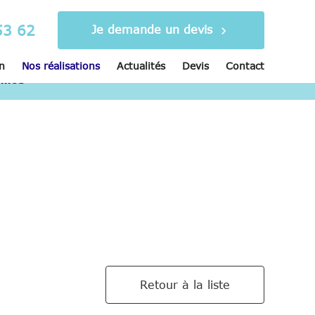
53 62
Je demande un devis
chevron_right
n
Nos réalisations
Actualités
Devis
Contact
lité
Retour à la liste