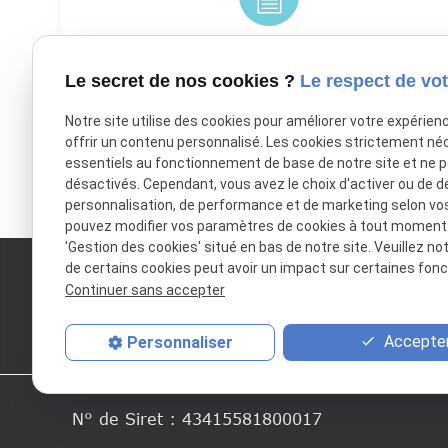
Besoin d'une estimation ?
Le secret de nos cookies ?
Le respect de vot
Je demande un devis
Notre site utilise des cookies pour améliorer votre expérien
chevron_right
offrir un contenu personnalisé. Les cookies strictement né
essentiels au fonctionnement de base de notre site et ne 
désactivés. Cependant, vous avez le choix d'activer ou de d
personnalisation, de performance et de marketing selon vo
pouvez modifier vos paramètres de cookies à tout moment en
'Gestion des cookies' situé en bas de notre site. Veuillez no
de certains cookies peut avoir un impact sur certaines fonct
ASEE
Continuer sans accepter
ASSAINISSEMENT
ETUDE ET TRAVAUX
Accepter
Personnaliser
N° de Siret :
43415581800017