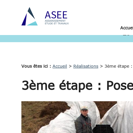
Panneau de gestion des cookies
ASEE
ASSAINISSEMENT
ETUDE ET TRAVAUX
Accuei
25 
Vous êtes ici :
Accueil
>
Réalisations
>
3ème étape :
3ème étape : Pos